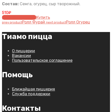
Состав:
Семга, огурец, сыр творожный.
510
₽
Добавить в заказ
Купить
Ролл Фурай
Ролл Огурец
prev product
next product
Тиамо пицца
О пиццерии
Вакансии
Пользовательское соглашение
Помощь
Ближайшая пиццерия
Служба поддержки
Контакты